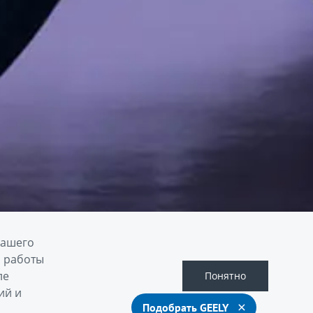
вашего
й работы
ле
Понятно
ий и
Подобрать GEELY