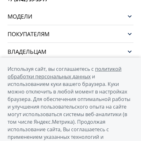
МОДЕЛИ
НОВЫЙ COOLRAY
ПОКУПАТЕЛЯМ
PREFACE
Выбор и покупка
CITYRAY
ВЛАДЕЛЬЦАМ
Финансы и услуги
ATLAS
Сервис
О КОМПАНИИ
Используя сайт, вы соглашаетесь с
политикой
OKAVANGO
Поддержка
обработки персональных данных
и
О бренде GEELY
MONJARO
использованием куки вашего браузера. Куки
можно отключить в любой момент в настройках
О дилерском центре
Архивные модели
браузера. Для обеспечения оптимальной работы
Новости
и улучшения пользовательского опыта на сайте
© 2026
могут использоваться системы веб-аналитики (в
Наша команда
том числе Яндекс.Метрика). Продолжая
Официальный сайт Geely в России
Правовая информация
использование сайта, Вы соглашаетесь с
Политика обработки персональных данных
Контакты
применением указанных технологий и