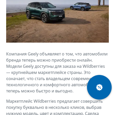
Аксессуары
Советы по эксплуатации
Спецпредложения
ФИНАНСЫ И УСЛУГИ
MONJARO
PREFACE
Автокредит
ПОДДЕРЖКА
от 4 349 990 ₽*
от 3 079 990 ₽*
Расчет КАСКО
Помощь на дорогах
Страхование
Гарантия Geely
Компания Geely объявляет о том, что автомобили
GEELY Лизинг
Сервисная книжка
бренда теперь можно приобрести онлайн.
Модели Geely доступны для заказа на Wildberries
Вопросы и ответы
— крупнейшем маркетплейсе страны. Это
означает, что стать владельцем современного,
технологичного и комфортного автомобиля Geely
теперь можно быстро и выгодно.
Маркетплейс Wildberries предлагает совершить
покупку буквально в несколько кликов, выбрав
нужную модель, цвет и комплектацию. Сделка