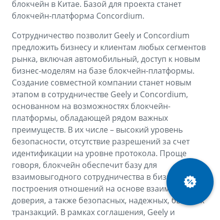
Аксессуары
Советы по эксплуатации
блокчейн в Китае. Базой для проекта станет
блокчейн-платформа Concordium.
Спецпредложения
ФИНАНСЫ И УСЛУГИ
Сотрудничество позволит Geely и Concordium
MONJARO
PREFACE
предложить бизнесу и клиентам любых сегментов
Автокредит
ПОДДЕРЖКА
от 4 349 990 ₽*
от 3 079 990 ₽*
рынка, включая автомобильный, доступ к новым
бизнес-моделям на базе блокчейн-платформы.
Расчет КАСКО
Помощь на дорогах
Создание совместной компании станет новым
Страхование
Гарантия Geely
этапом в сотрудничестве Geely и Concordium,
основанном на возможностях блокчейн-
GEELY Лизинг
Сервисная книжка
платформы, обладающей рядом важных
преимуществ. В их числе – высокий уровень
Вопросы и ответы
безопасности, отсутствие разрешений за счет
идентификации на уровне протокола. Проще
говоря, блокчейн обеспечит базу для
взаимовыгодного сотрудничества в бизнесе,
построения отношений на основе взаимного
доверия, а также безопасных, надежных, быстрых
транзакций. В рамках соглашения, Geely и