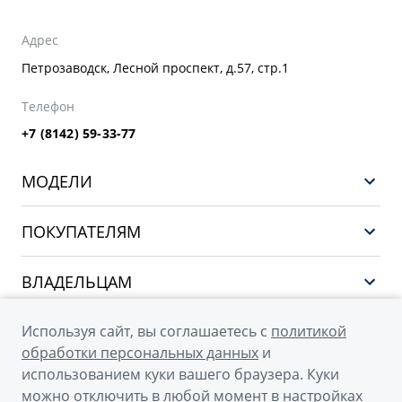
Адрес
Петрозаводск, Лесной проспект, д.57, стр.1
Телефон
+7 (8142) 59-33-77
МОДЕЛИ
НОВЫЙ COOLRAY
ПОКУПАТЕЛЯМ
PREFACE
Выбор и покупка
CITYRAY
ВЛАДЕЛЬЦАМ
Финансы и услуги
ATLAS
Сервис
О КОМПАНИИ
Используя сайт, вы соглашаетесь с
политикой
OKAVANGO
Поддержка
обработки персональных данных
и
О бренде GEELY
MONJARO
использованием куки вашего браузера. Куки
можно отключить в любой момент в настройках
О дилерском центре