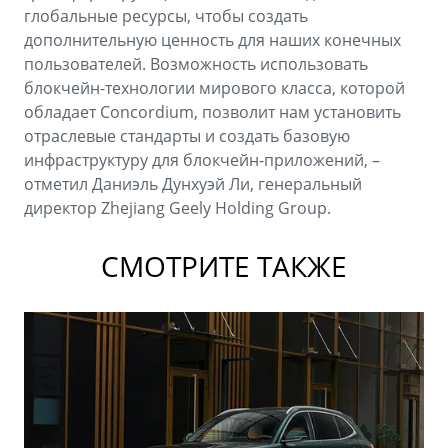
глобальные ресурсы, чтобы создать
дополнительную ценность для наших конечных
пользователей. Возможность использовать
блокчейн-технологии мирового класса, которой
обладает Concordium, позволит нам установить
отраслевые стандарты и создать базовую
инфраструктуру для блокчейн-приложений, –
отметил Даниэль Дунхуэй Ли, генеральный
директор Zhejiang Geely Holding Group.
СМОТРИТЕ ТАКЖЕ