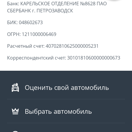
Аксессуары
Советы по эксплуатации
Банк: КАРЕЛЬСКОЕ ОТДЕЛЕНИЕ №8628 ПАО
СБЕРБАНК г. ПЕТРОЗАВОДСК
Спецпредложения
ФИНАНСЫ И УСЛУГИ
БИК: 048602673
MONJARO
PREFACE
Автокредит
ПОДДЕРЖКА
от 4 349 990 ₽*
ОГРН: 1211000006469
от 3 079 990 ₽*
Расчет КАСКО
Помощь на дорогах
Расчетный счет: 40702810625000005231
Страхование
Гарантия Geely
Корреспондентский счет: 30101810600000000673
GEELY Лизинг
Сервисная книжка
Вопросы и ответы
Оценить свой автомобиль
Выбрать автомобиль